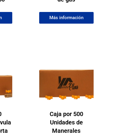
n
Más información
0
Caja por 500
lvula
Unidades de
rta
Manerales