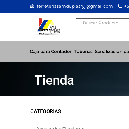
Ir
ferreteriasamduplasryj@gmail.com
+5
al
contenido
Buscar
Caja para Contador
Tuberías
Señalización pa
Tienda
CATEGORIAS
Accesorios Fijaciones