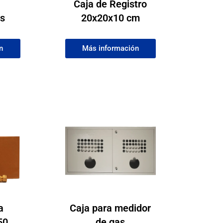
Caja de Registro
as
20x20x10 cm
n
Más información
a
Caja para medidor
50
de gas