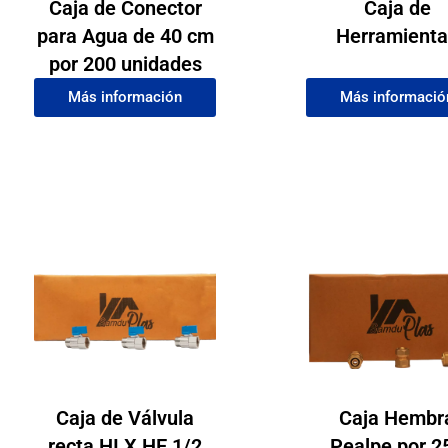
Caja de Conector
Caja de
para Agua de 40 cm
Herramient
por 200 unidades
Más información
Más informació
Caja de Válvula
Caja Hembr
recta HI X HE 1/2
Pealpe por 2