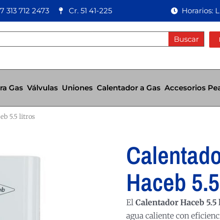
7 313 712 2473
Cr. 51 41-225
Horarios: 
Buscar
ra Gas
Válvulas
Uniones
Calentador a Gas
Accesorios Pe
b 5.5 litros
Calentado
Haceb 5.5
El
Calentador Haceb 5.5 l
agua caliente con eficienc