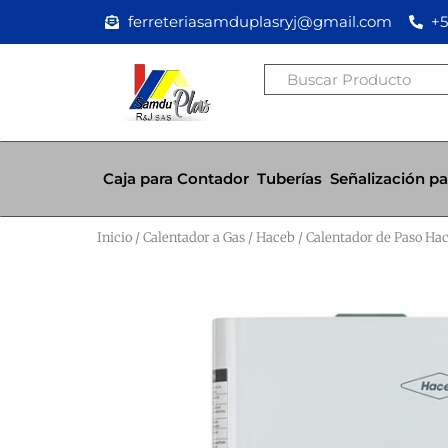
Ir
ferreteriasamduplasryj@gmail.com
+5
al
contenido
Buscar
Caja para Contador
Tuberías
Señalización pa
Inicio
/
Calentador a Gas
/
Haceb
/ Calentador de Paso Hace