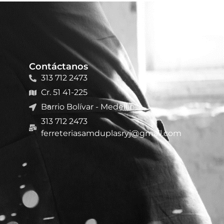
Contáctanos
313 712 2473
Cr. 51 41-225
Barrio Bolívar - Medellín
313 712 2473
ferreteriasamduplasryj@gmail.com