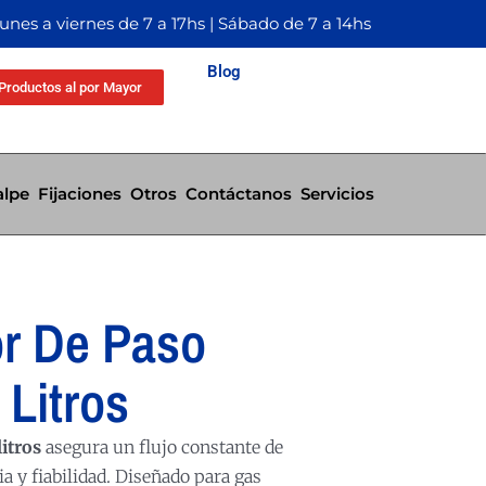
Lunes a viernes de 7 a 17hs | Sábado de 7 a 14hs
Blog
Productos al por Mayor
alpe
Fijaciones
Otros
Contáctanos
Servicios
r De Paso
 Litros
itros
asegura un flujo constante de
ia y fiabilidad. Diseñado para gas