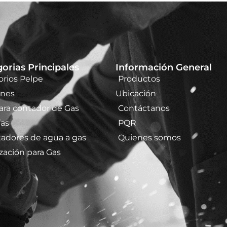
orias Principales
Información General
orios Pelpe
Productos
ones
Ubicación
ara contador de Gas
Contáctanos
ías
PQR
tadores de agua a gas
Quienes somos
zación para Gas