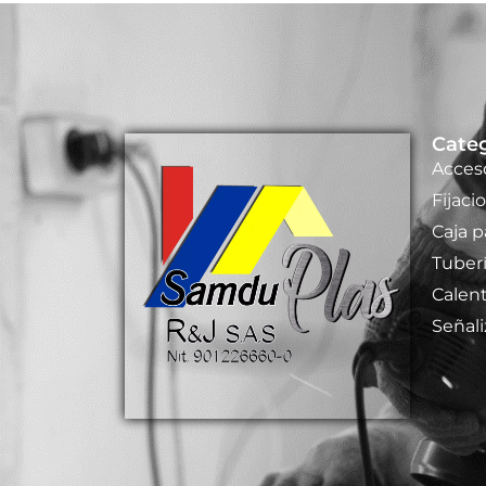
Categ
Acces
Fijaci
Caja p
Tuber
Calen
Señali