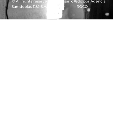
© All rights reserved
Desarrollado por Agencia
Samduplas R&J S.A.S.
ROCO