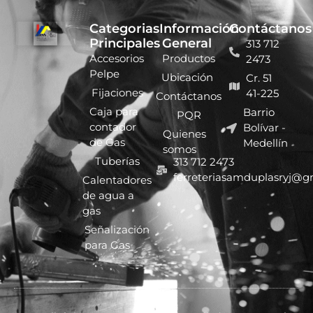
Categorias
Información
Contáctanos
Principales
General
313 712
Accesorios
Productos
2473
Pelpe
Ubicación
Cr. 51
Fijaciones
41-225
Contáctanos
Caja para
Barrio
PQR
contador
Bolívar -
Quienes
de Gas
Medellín
somos
Tuberías
313 712 2473
ferreteriasamduplasryj@g
Calentadores
de agua a
gas
Señalización
para Gas