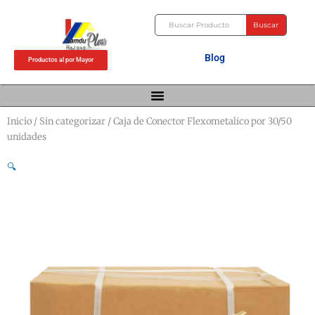
Ir
Buscar
al
Buscar
contenido
Blog
Productos al por Mayor
Inicio
/
Sin categorizar
/ Caja de Conector Flexometalico por 30/50
unidades
🔍