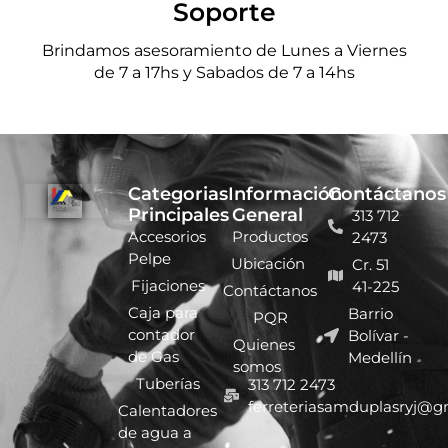
Soporte
Brindamos asesoramiento de Lunes a Viernes
de 7 a 17hs y Sabados de 7 a 14hs
Categorias
Información
Contáctanos
Principales
General
313 712
Accesorios
Productos
2473
Pelpe
Ubicación
Cr. 51
Fijaciones
41-225
Contáctanos
Caja para
Barrio
PQR
contador
Bolívar -
Quienes
de Gas
Medellín
somos
Tuberías
313 712 2473
ferreteriasamduplasryj@g
Calentadores
de agua a