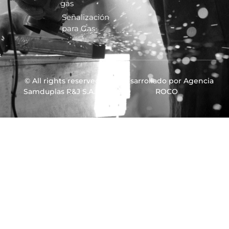
gas
Señalización
para Gas
© All rights reserved
Desarrollado por Agencia
Samduplas R&J S.A.S.
ROCO