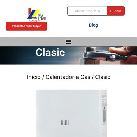
Ir
Buscar
al
Buscar
contenido
Blog
Productos al por Mayor
Clasic
Inicio
/
Calentador a Gas
/ Clasic