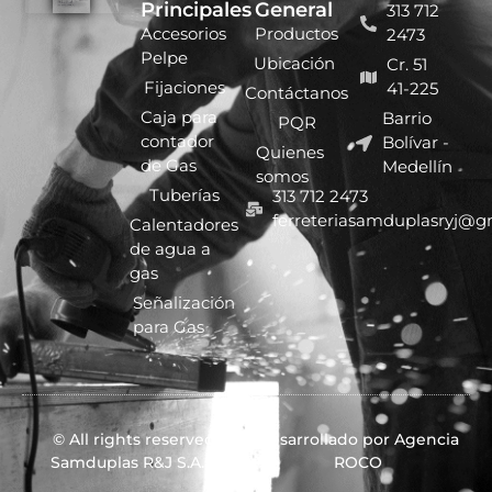
Principales
General
313 712
Accesorios
Productos
2473
Pelpe
Ubicación
Cr. 51
Fijaciones
41-225
Contáctanos
Caja para
Barrio
PQR
contador
Bolívar -
Quienes
de Gas
Medellín
somos
Tuberías
313 712 2473
ferreteriasamduplasryj@g
Calentadores
de agua a
gas
Señalización
para Gas
© All rights reserved
Desarrollado por Agencia
Samduplas R&J S.A.S.
ROCO