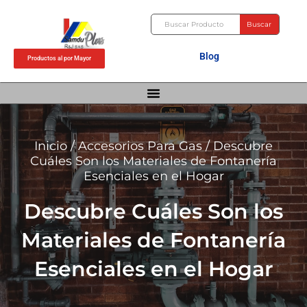
Ir
Buscar
al
Buscar
contenido
Blog
Productos al por Mayor
Inicio
/
Accesorios Para Gas
/ Descubre
Cuáles Son los Materiales de Fontanería
Esenciales en el Hogar
Descubre Cuáles Son los
Materiales de Fontanería
Esenciales en el Hogar