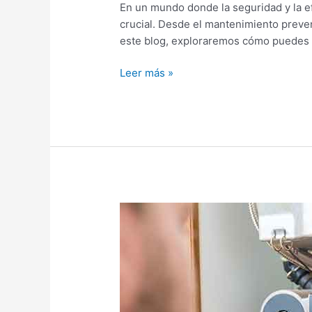
En un mundo donde la seguridad y la efi
crucial. Desde el mantenimiento preven
este blog, exploraremos cómo puedes 
Leer más »
Reparación
Gas
Natural:
¿Cómo
reparar
una
fuga