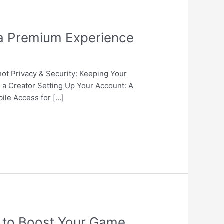
 a Premium Experience
hot Privacy & Security: Keeping Your
 a Creator Setting Up Your Account: A
ile Access for […]
de to Boost Your Game