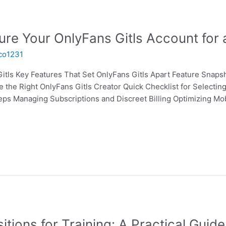
ure Your OnlyFans Gitls Account for
co1231
itls Key Features That Set OnlyFans Gitls Apart Feature Snaps
the Right OnlyFans Gitls Creator Quick Checklist for Selecting
eps Managing Subscriptions and Discreet Billing Optimizing Mob
tions for Training: A Practical Gui