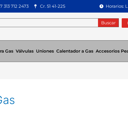
7 313 712 2473
Cr. 51 41-225
Horarios: 
Buscar
ra Gas
Válvulas
Uniones
Calentador a Gas
Accesorios Pe
Gas