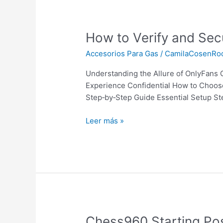
How
How to Verify and Sec
to
Accesorios Para Gas
/
CamilaCosenRo
Verify
and
Understanding the Allure of OnlyFans G
Secure
Experience Confidential How to Choose 
Your
Step‑by‑Step Guide Essential Setup St
OnlyFans
Gitls
Leer más »
Account
for
a
Premium
Experience
Chess960
Chess960 Starting Posi