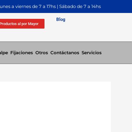
Lunes a viernes de 7 a 17hs | Sábado de 7 a 14hs
Blog
Productos al por Mayor
alpe
Fijaciones
Otros
Contáctanos
Servicios