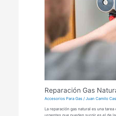
de
gas?
Reparación Gas Natura
Accesorios Para Gas
/
Juan Camilo Cast
La reparación gas natural es una tarea
urgentes que pueden surgir es el de la