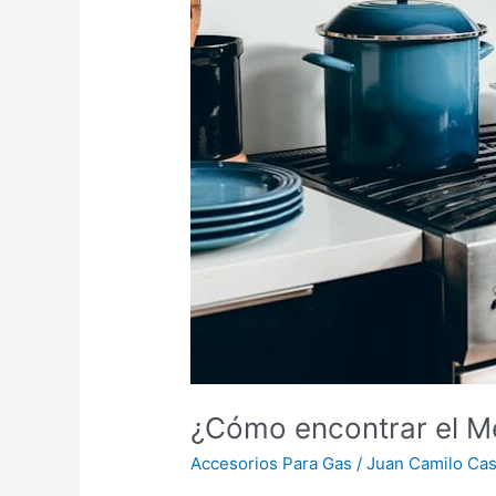
el
Mejor
Servicio
Técnico
Gas
Natural?
¿Cómo encontrar el Me
Accesorios Para Gas
/
Juan Camilo Cast