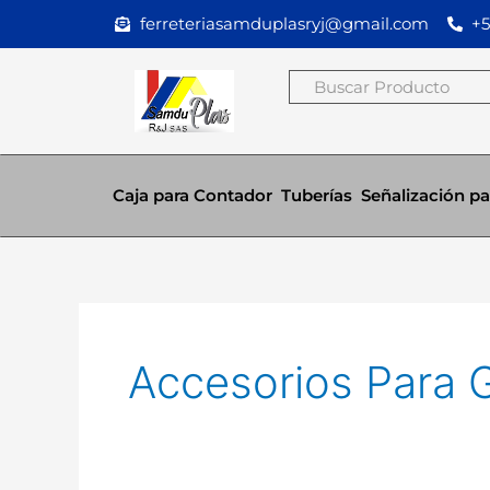
Ir
ferreteriasamduplasryj@gmail.com
+5
al
contenido
Buscar
Caja para Contador
Tuberías
Señalización pa
Accesorios Para 