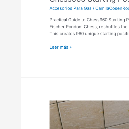
Starting
Accesorios Para Gas
/
CamilaCosenRo
Positions
for
Practical Guide to Chess960 Starting 
Training:
Fischer Random Chess, reshuffles the 
A
This creates 960 unique starting positi
Practical
Guide
Leer más »
to
Boost
Your
Game
Soluciones
Expertas
para
la