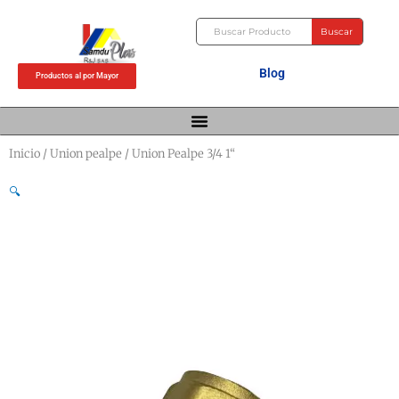
Ir
Buscar
al
Buscar
contenido
Blog
Productos al por Mayor
Inicio
/
Union pealpe
/ Union Pealpe 3/4 1“
🔍