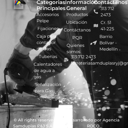
Categorias
Información
Contáctanos
Principales
General
313 712
Accesorios
Productos
2473
Pelpe
Ubicación
Cr. 51
Fijaciones
41-225
Contáctanos
Caja para
Barrio
PQR
contador
Bolívar -
Quienes
de Gas
Medellín
somos
Tuberías
313 712 2473
ferreteriasamduplasryj@g
Calentadores
de agua a
gas
Señalización
para Gas
© All rights reserved
Desarrollado por Agencia
Samduplas R&J S.A.S.
ROCO