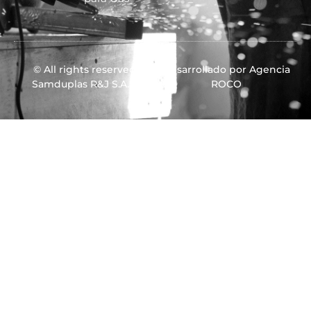
© All rights reserved
Desarrollado por Agencia
Samduplas R&J S.A.S.
ROCO