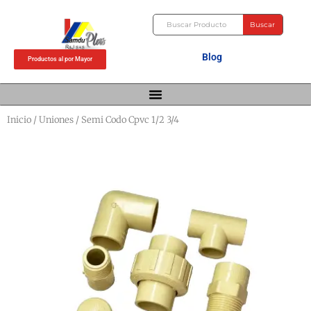
Ir
Buscar
al
Buscar
contenido
Blog
Productos al por Mayor
Inicio
/
Uniones
/ Semi Codo Cpvc 1/2 3/4