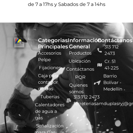
de 7 a 17hs y Sabados de 7 a 14hs
Categorias
Información
Contáctanos
Principales
General
313 712
Accesorios
Productos
2473
Pelpe
Ubicación
Cr. 51
Fijaciones
41-225
Contáctanos
Caja para
Barrio
PQR
contador
Bolívar -
Quienes
de Gas
Medellín
somos
Tuberías
313 712 2473
ferreteriasamduplasryj@g
Calentadores
de agua a
gas
Señalización
para Gas