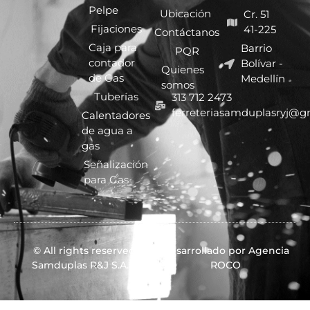
Pelpe
Ubicación
Cr. 51
Fijaciones
41-225
Contáctanos
Caja para
Barrio
PQR
contador
Bolívar -
Quienes
de Gas
Medellín
somos
Tuberías
313 712 2473
ferreteriasamduplasryj@g
Calentadores
de agua a
gas
Señalización
para Gas
© All rights reserved
Desarrollado por Agencia
Samduplas R&J S.A.S.
ROCO