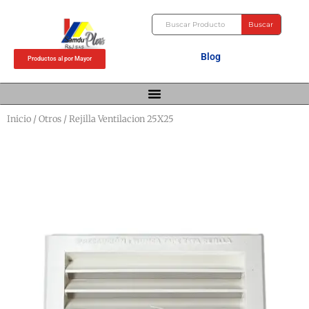
Ir
Buscar
al
Buscar
contenido
Blog
Productos al por Mayor
Inicio
/
Otros
/ Rejilla Ventilacion 25X25