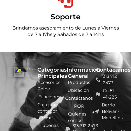
Soporte
Brindamos asesoramiento de Lunes a Viernes
de 7 a 17hs y Sabados de 7 a 14hs
Categorias
Información
Contáctanos
Principales
General
313 712
Accesorios
Productos
2473
Pelpe
Ubicación
Cr. 51
Fijaciones
41-225
Contáctanos
Caja para
Barrio
PQR
contador
Bolívar -
Quienes
de Gas
Medellín
somos
Tuberías
313 712 2473