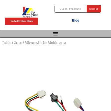
Ir
Buscar
al
Buscar
contenido
Blog
Productos al por Mayor
Inicio
/
Otros
/ Microswhiche Multimarca