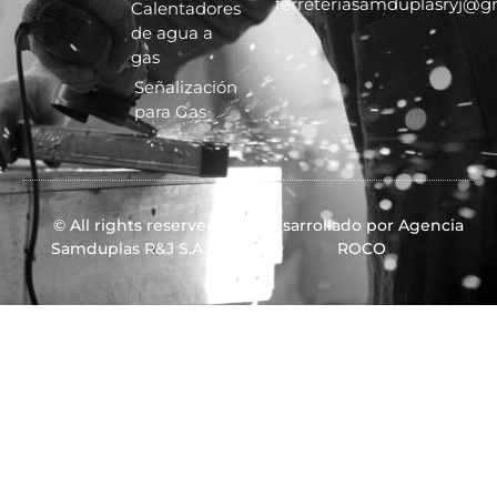
ferreteriasamduplasryj@g
Calentadores
de agua a
gas
Señalización
para Gas
© All rights reserved
Desarrollado por Agencia
Samduplas R&J S.A.S.
ROCO