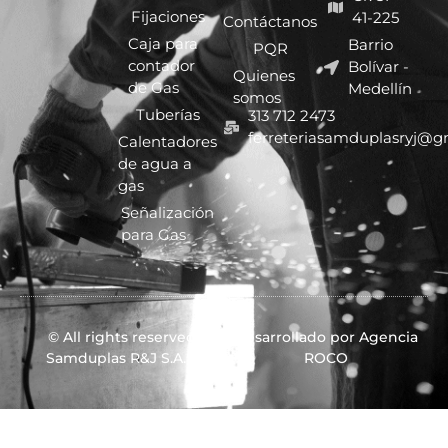
Fijaciones
41-225
Contáctanos
Caja para
Barrio
PQR
contador
Bolívar -
Quienes
de Gas
Medellín
somos
Tuberías
313 712 2473
ferreteriasamduplasryj@g
Calentadores
de agua a
gas
Señalización
para Gas
© All rights reserved
Desarrollado por Agencia
Samduplas R&J S.A.S.
ROCO