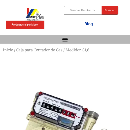
Ir
Buscar
al
Buscar
contenido
Blog
Productos al por Mayor
Inicio
/
Caja para Contador de Gas
/ Medidor G1,6