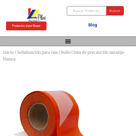
Ir
Buscar
al
Buscar
contenido
Blog
Productos al por Mayor
Inicio
/
Señalización para Gas
/ Rollo Cinta de precaución naranja-
blanca.