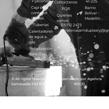
Fijaciones
41-225
Contáctanos
Caja para
Barrio
PQR
contador
Bolívar -
Quienes
de Gas
Medellín
somos
Tuberías
313 712 2473
ferreteriasamduplasryj@g
Calentadores
de agua a
gas
Señalización
para Gas
© All rights reserved
Desarrollado por Agencia
Samduplas R&J S.A.S.
ROCO