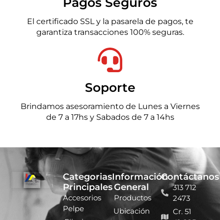
Pagos Seguros
El certificado SSL y la pasarela de pagos, te
garantiza transacciones 100% seguras.
Soporte
Brindamos asesoramiento de Lunes a Viernes
de 7 a 17hs y Sabados de 7 a 14hs
Categorias
Información
Contáctanos
Principales
General
313 712
Accesorios
Productos
2473
Pelpe
Ubicación
Cr. 51