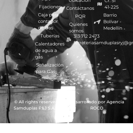
Ubicación
Cr. 51
Fijaciones
41-225
Contáctanos
Caja para
Barrio
PQR
contador
Bolívar -
Quienes
de Gas
Medellín
somos
Tuberías
313 712 2473
ferreteriasamduplasryj@g
Calentadores
de agua a
gas
Señalización
para Gas
© All rights reserved
Desarrollado por Agencia
Samduplas R&J S.A.S.
ROCO