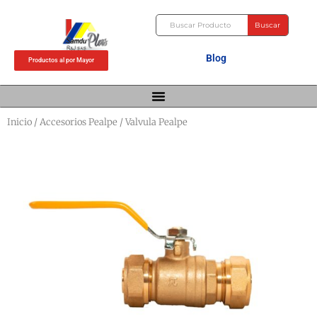
Ir
Buscar
al
Buscar
contenido
Blog
Productos al por Mayor
Inicio
/
Accesorios Pealpe
/ Valvula Pealpe